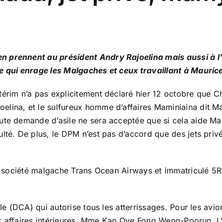
’en prennent au président Andry Rajoelina mais aussi 
Ce qui enrage les Malgaches et ceux travaillant à Mauric
érim n’a pas explicitement déclaré hier 12 octobre que Chr
elina, et le sulfureux homme d’affaires Maminiaina dit 
ute demande d’asile ne sera acceptée que si cela aide Ma
lté. De plus, le DPM n’est pas d’accord que des jets priv
la société malgache Trans Ocean Airways et immatriculé 5R
le (DCA) qui autorise tous les atterrissages. Pour les avion
ux affaires intérieures, Mme
Kan Oye Fong Weng-Poorun. L