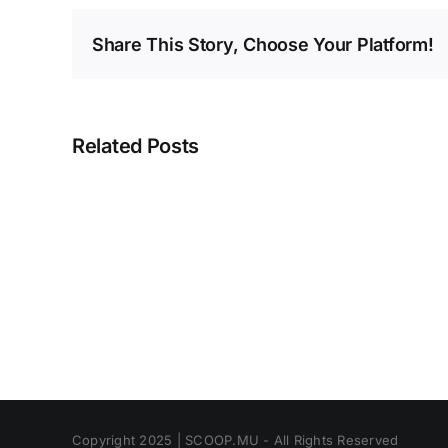
Share This Story, Choose Your Platform!
Related Posts
Affaire
Leu-
Govind
:
ses
voyages
en
avion
et
en
SUV
Copyright 2025 | SCOOP.MU - All Rights Reserved