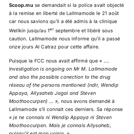
Scoop.mu
se demandait si la police avait objecté
à la remise en liberté de Lallmamode le 21 août
car nous savions qu’il a été admis à la clinique
er
Wellkin jusqu’au 1
septembre et libéré sous
caution. Lallmamode nous informe qu’il a passé
onze jours Al Catraz pour cette affaire.
Puisque la FCC nous avait affirmé que «
….
Investigation is ongoing on Mr M. Lallmamode
and also the possible conection to the drug
réseau of the persons mentioned (ndlr, Wendip
Appaya, Allysaheb Jagai and Steven
Moothoocurpen) … »,
nous avons demandé à
Lallmamode s’il connait ces derniers
.
Sa réponse
« je ne connais ni Wendip Appaya ni Steven
Moothoocurpen. Mais je connais Allysaheb,
puisqu’il est mon voisin. »