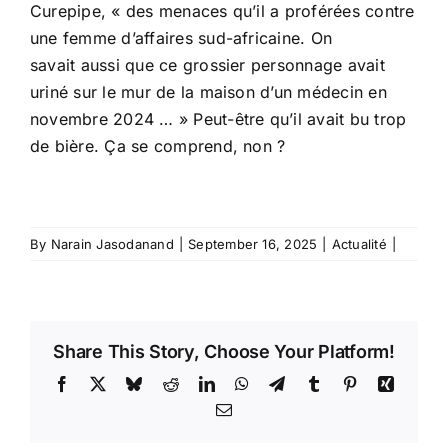
Curepipe, « des menaces qu’il a proférées contre
une femme d’affaires sud-africaine. On
savait aussi que ce grossier personnage avait
uriné sur le mur de la maison d’un médecin en
novembre 2024 … » Peut-être qu’il avait bu trop
de bière. Ça se comprend, non ?
By
Narain Jasodanand
|
September 16, 2025
|
Actualité
|
Share This Story, Choose Your Platform!
Facebook
X
Bluesky
Reddit
LinkedIn
WhatsApp
Telegram
Tumblr
Pinterest
Xing
Email