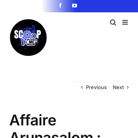
Skip
Facebook
YouTube
to
content
Previous
Next
Affaire
Arunasalom :