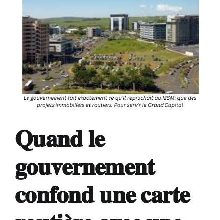
𝐐𝐮𝐚𝐧𝐝 𝐥𝐞
𝐠𝐨𝐮𝐯𝐞𝐫𝐧𝐞𝐦𝐞𝐧𝐭
𝐜𝐨𝐧𝐟𝐨𝐧𝐝 𝐮𝐧𝐞 𝐜𝐚𝐫𝐭𝐞