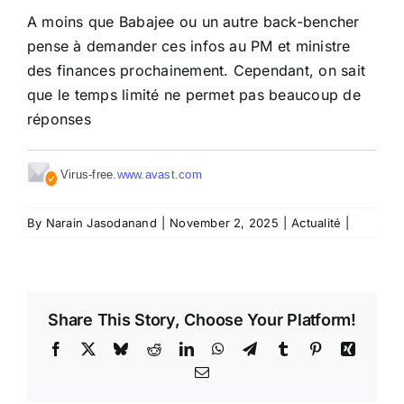
A moins que Babajee ou un autre back-bencher
pense à demander ces infos au PM et ministre
des finances prochainement. Cependant, on sait
que le temps limité ne permet pas beaucoup de
réponses
Virus-free.
www.avast.com
By
Narain Jasodanand
|
November 2, 2025
|
Actualité
|
Share This Story, Choose Your Platform!
Facebook
X
Bluesky
Reddit
LinkedIn
WhatsApp
Telegram
Tumblr
Pinterest
Xing
Email