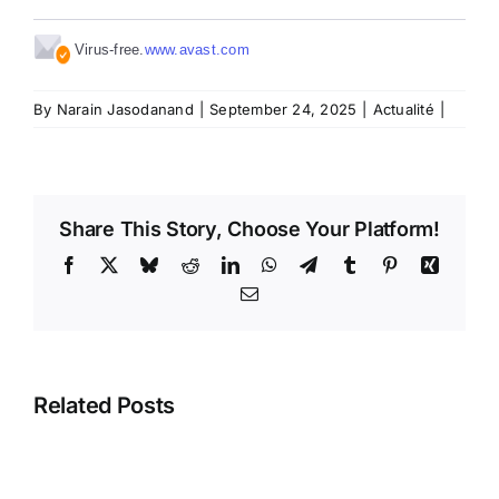
Virus-free.
www.avast.com
By
Narain Jasodanand
|
September 24, 2025
|
Actualité
|
Share This Story, Choose Your Platform!
Facebook
X
Bluesky
Reddit
LinkedIn
WhatsApp
Telegram
Tumblr
Pinterest
Xing
Email
Related Posts
La
SBM (et
Un
la
remaniement
FCC)
ministériel