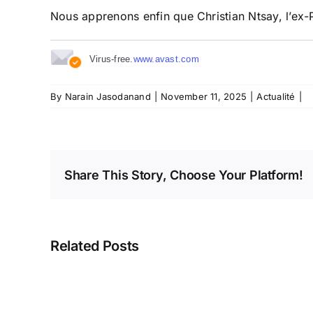
Nous apprenons enfin que Christian Ntsay, l’ex-Pre
Virus-free.
www.avast.com
By
Narain Jasodanand
|
November 11, 2025
|
Actualité
|
Share This Story, Choose Your Platform!
Related Posts
La
SBM (et
la
FCC)