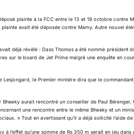
déposé plainte à la FCC entre le 13 et 19 octobre contre
) plainte avait été déposée contre Mamy. Autre nouvel élé
it déjà révélé : Dass Thomas a été nommé président du b
es sur le board de Jet Prime malgré une enquête en cours
e Lesjongard, le Premier ministre dira que le commandan
ser Bheeky aurait rencontré un conseiller de Paul Bérenger
 concernant une rencontre entre le même Bheeky et un min
aux. » Tout en avertissant qu’il a déjà sollicité l’aide de
à l’effet qu’une somme de Rs 350 m serait en jeu dans cet