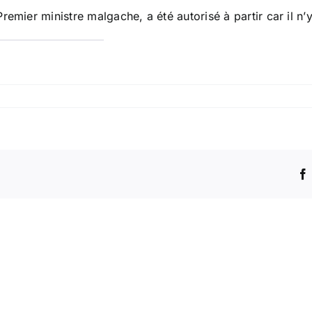
mier ministre malgache, a été autorisé à partir car il n’y 
Un
remaniement
À
ministériel
Quatre-